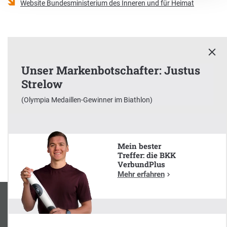
Website Bundesministerium des Inneren und für Heimat
Unser Markenbotschafter: Justus
Strelow
x
(Olympia Medaillen-Gewinner im Biathlon)
Unser Markenbotschafter:
Justus Strelow
(Olympia Medaillen-Gewinner im Biathlon)
Mein bester
Treffer: die BKK
VerbundPlus
Mehr erfahren