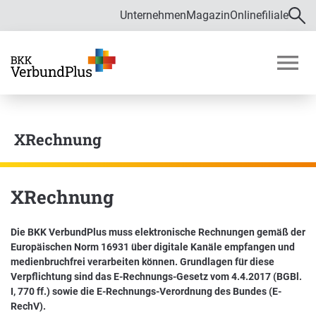
Unternehmen
Magazin
Onlinefiliale
Direkt zur Hauptnavigation (Enter drücken)
Direkt zur Suche (Enter drücken)
Über uns
Direkt zum Hauptinhalt (Enter drücken)
M
o
Zahlen und Daten
b
i
XRechnung
Bekämpfung von Fehlverhalten im
l
Gesundheitswesen
m
e
Verwaltungsrat
n
XRechnung
ü
ö
f
Die BKK VerbundPlus muss elektronische Rechnungen gemäß der
Satzung
f
Europäischen Norm 16931 über digitale Kanäle empfangen und
Karriere
n
medienbruchfrei verarbeiten können. Grundlagen für diese
e
Verpflichtung sind das E-Rechnungs-Gesetz vom 4.4.2017 (BGBl.
n
I, 770 ff.) sowie die E-Rechnungs-Verordnung des Bundes (E-
Ausbildung und Duales Studium
RechV).