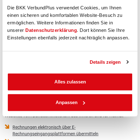
Die BKK VerbundPlus verwendet Cookies, um Ihnen
einen sicheren und komfortablen Website-Besuch zu
ermöglichen. Weitere Informationen finden Sie in
unserer
Datenschutzerklärung
. Dort können Sie Ihre
Einstellungen ebenfalls jederzeit nachträglich anpassen.
Leitweg-ID für die BKK
VerbundPlus
992-80261-46
Details zeigen
Alles zulassen
Anpassen
Weiterführende Informationen
Websites vom Bundesministerium des Inneren und für Heimat
Rechnungen elektronisch über E-
Rechnungseingangsplattformen übermitteln