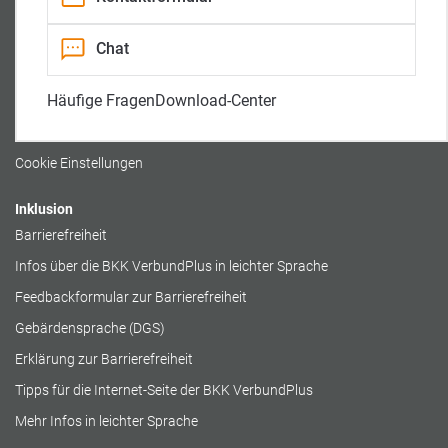
n
t
l
a
r
l
i
Rechtliches
Chat
t
t
Impressum
Häufige Fragen
Download-Center
Datenschutz
Cookierichtlinie
Cookie Einstellungen
Inklusion
Barrierefreiheit
Infos über die BKK VerbundPlus in leichter Sprache
Feedbackformular zur Barrierefreiheit
Gebärdensprache (DGS)
Erklärung zur Barrierefreiheit
Tipps für die Internet-Seite der BKK VerbundPlus
Mehr Infos in leichter Sprache