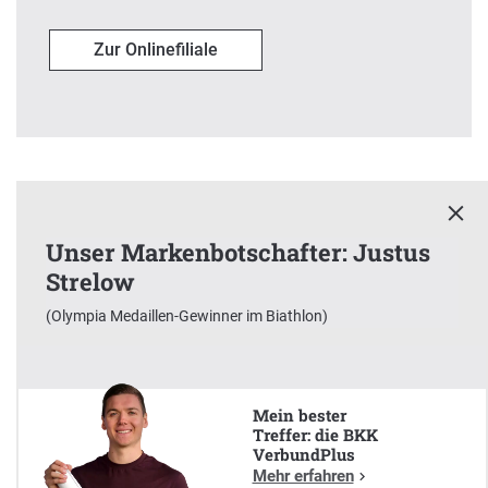
Zur Onlinefiliale
Unser Markenbotschafter: Justus
Strelow
x
(Olympia Medaillen-Gewinner im Biathlon)
Unser Markenbotschafter:
Justus Strelow
(Olympia Medaillen-Gewinner im Biathlon)
Mein bester
Treffer: die BKK
VerbundPlus
Mehr erfahren