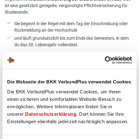
ist eine gesetzlich geregelte, vergünstigte Pflichtversicherung für
Studierende.
Sie beginnt in der Regel mit dem Tag der Einschreibung oder
Rückmeldung an der Hochschule
und läuft grundsätzlich bis zum Ende des Semesters, in dem
du das 30. Lebensjahr vollendest.
Über Verlängerungsmöglichkeiten oder Ausschlusstatbestände
informieren wir dich gerne.
Ruf uns einfach an
.
Die Webseite der BKK VerbundPlus verwendet Cookies
Die BKK VerbundPlus verwendet Cookies, um Ihnen
Dein
Leistungs
Plus im
einen sicheren und komfortablen Website-Besuch zu
Studium
ermöglichen. Weitere Informationen finden Sie in
unserer
Datenschutzerklärung
. Dort können Sie Ihre
Einstellungen ebenfalls jederzeit nachträglich anpassen.
Auch im Studium gilt: Deine Krankenversicherung soll dich
im Alltag unterstützen – nicht komplizierter machen.