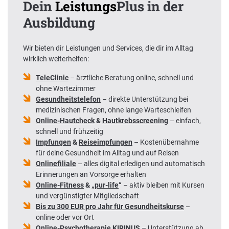
Dein
Leistungs
Plus in der
Ausbildung
Wir bieten dir Leistungen und Services, die dir im Alltag
wirklich weiterhelfen:
TeleClinic
– ärztliche Beratung online, schnell und
ohne Wartezimmer
Gesundheitstelefon
– direkte Unterstützung bei
medizinischen Fragen, ohne lange Warteschleifen
Online-Hautcheck
&
Hautkrebsscreening
– einfach,
schnell und frühzeitig
Impfungen
&
Reiseimpfungen
– Kostenübernahme
für deine Gesundheit im Alltag und auf Reisen
Onlinefiliale
– alles digital erledigen und automatisch
Erinnerungen an Vorsorge erhalten
Online-Fitness
& „
pur-life
“
– aktiv bleiben mit Kursen
und vergünstigter Mitgliedschaft
Bis zu 300 EUR pro Jahr für Gesundheitskurse
–
online oder vor Ort
Online-Psychotherapie KIRINUS
– Unterstützung ab