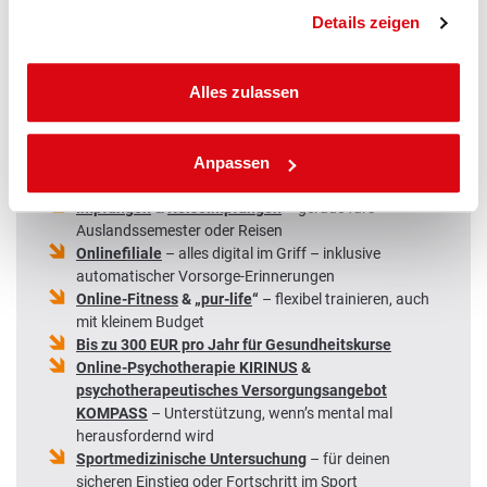
Unsere PLUS-Leistungen begleiten dich genau in dieser
Details zeigen
Phase:
TeleClinic
– ärztliche Beratung online, schnell und
Alles zulassen
ohne Wartezimmer
Gesundheitstelefon
– schnelle Hilfe bei
medizinischen Fragen
Online-Hautcheck
&
Hautkrebsscreening
– einfach,
Anpassen
schnell und frühzeitig
Impfungen
&
Reiseimpfungen
– gerade fürs
Auslandssemester oder Reisen
Onlinefiliale
– alles digital im Griff – inklusive
automatischer Vorsorge-Erinnerungen
Online-Fitness
& „
pur-life
“
– flexibel trainieren, auch
mit kleinem Budget
Bis zu 300 EUR pro Jahr für Gesundheitskurse
Online-Psychotherapie KIRINUS
&
psychotherapeutisches Versorgungsangebot
KOMPASS
– Unterstützung, wenn’s mental mal
herausfordernd wird
Sportmedizinische Untersuchung
– für deinen
sicheren Einstieg oder Fortschritt im Sport