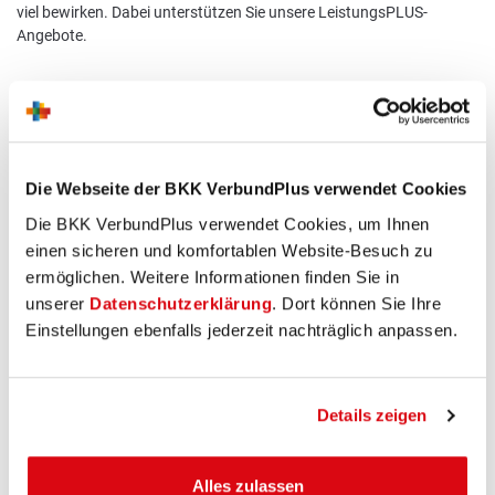
viel bewirken. Dabei unterstützen Sie unsere LeistungsPLUS-
Angebote.
Hier hätte ein Video sein sollen
Aus Gründen des Datenschutzes wurde an dieser Stelle die
Die Webseite der BKK VerbundPlus verwendet Cookies
Einbettung eines Videos unterbunden. Um das Video
Die BKK VerbundPlus verwendet Cookies, um Ihnen
darstellen zu können, müssen Sie zuvor das Setzen von
einen sicheren und komfortablen Website-Besuch zu
Marketing-Cookies auf Ihrem Gerät erlauben.
ermöglichen. Weitere Informationen finden Sie in
Marketing-Cookies erlauben
unserer
Datenschutzerklärung
. Dort können Sie Ihre
Einstellungen ebenfalls jederzeit nachträglich anpassen.
Details zeigen
Gesundheit weiterdenken
Alles zulassen