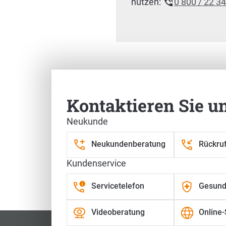
nutzen:
0 800 / 22 3
Kontaktieren Sie u
Neukunde
Unser Markenbotschaf
Neukundenberatung
Rückru
(Olympia Medaillen-Gewinner im Bia
Kundenservice
Servicetelefon
Gesund
Videoberatung
Online-