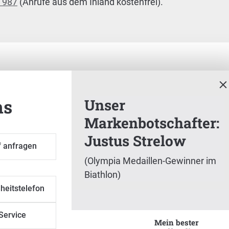
4 987
(Anrufe aus dem Inland kostenfrei).
ns
Unser
Markenbotschafter:
Justus Strelow
ter: Justus Strelow
f anfragen
(Olympia Medaillen-Gewinner im
thlon)
Biathlon)
heitstelefon
Service
Mein bester