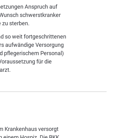
etzungen Anspruch auf
em Wunsch schwerstkranker
 zu sterben.
nd so weit fortgeschrittenen
ers aufwändige Versorgung
d pflegerischem Personal)
Voraussetzung für die
arzt.
em Krankenhaus versorgt
in einem Hospiz. Die BKK