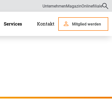
Unternehmen
Magazin
Onlinefiliale
Services
Kontakt
Mitglied werden
r uns
len und Daten
Kontaktformular
Services
ämpfung von Fehlverhalten im Gesundheitswesen
Chat
waltungsrat
de
Onlinefiliale
Videoberatung
Download-Center
Regionalservice
zung
Elektronische Gesundheitskarte (eGK)
Häufig gestellte Fragen
riere
ge
Die elektronische Patientenakte (ePA)
Fragen zur Kündigung
bildung und Duales Studium
rsicherte
GesundheitsCockpit
E-Mail-Verschlüsselung