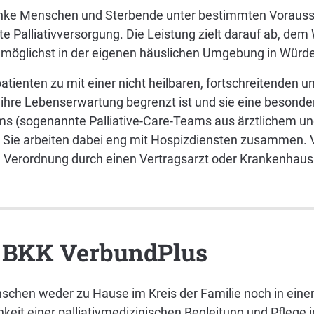
ke Menschen und Sterbende unter bestimmten Vorauss
te Palliativversorgung. Die Leistung zielt darauf ab, d
möglichst in der eigenen häuslichen Umgebung in Würde
patienten zu mit einer nicht heilbaren, fortschreitenden u
 ihre Lebenserwartung begrenzt ist und sie eine besond
s (sogenannte Palliative-Care-Teams aus ärztlichem un
. Sie arbeiten dabei eng mit Hospizdiensten zusammen. 
 Verordnung durch einen Vertragsarzt oder Krankenhaus
r BKK VerbundPlus
chen weder zu Hause im Kreis der Familie noch in ein
keit einer palliativmedizinischen Begleitung und Pflege 