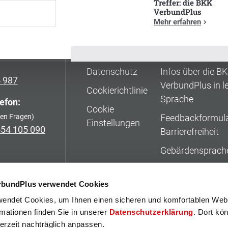
Treffer: die BKK
VerbundPlus
Mehr erfahren
atung:
Rechtliches
Inklusion
24 775
Impressum
Barrierefreiheit
Datenschutz
Infos über die B
4 987
VerbundPlus in le
Cookierichtlinie
Sprache
efon:
Cookie
hen Fragen)
Feedbackformula
Einstellungen
554 105 090
Barrierefreiheit
Gebärdensprach
Erklärung zur Bar
rbundPlus verwendet Cookies
Tipps für die Inte
endet Cookies, um Ihnen einen sicheren und komfortablen Web
BKK VerbundPlu
rmationen finden Sie in unserer
Datenschutzerklärung
. Dort kö
Mehr Infos in lei
derzeit nachträglich anpassen.