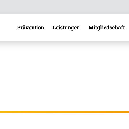
Direkt zur Hauptnavigation (Enter drücken)
Direkt zur Suche (Enter drücken)
Prävention
Leistungen
Mitgliedschaft
Übe
Direkt zum Hauptinhalt (Enter drücken)
Zah
Prävention
Unsere Leistungen
Beiträge
Bek
Ver
Gesundheitskurse
Leistungen A–Z
Auszubilden
Online-Gesundheitskurse
Pflegeleistungen
Studierende
Sat
Gesundheitsreisen
Krankheitsfall
Berufstätige
Kar
Selbstständi
Vorsorge
Lebensphasen
Aus
Freiwillig Ve