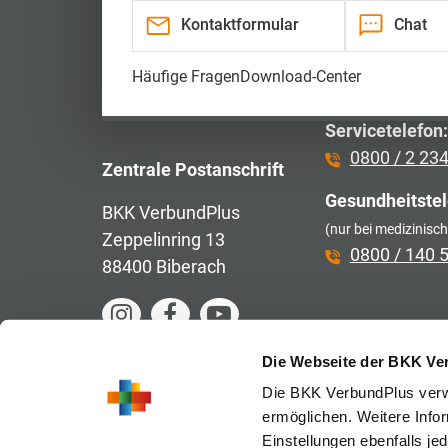
Kontaktformular
Chat
Neukundenber
Häufige Fragen
Download-Center
07351 / 18 
Servicetelefon:
0800 / 2 23
Zentrale Postanschrift
Gesundheitstel
BKK VerbundPlus
(nur bei medizinisc
Zeppelinring 13
0800 / 140 
88400 Biberach
zum
zum
zum
Instagram-
Facebook-
YouTube-
Kanal
Auftritt
Kanal
Die Webseite der BKK Ve
Die BKK VerbundPlus verw
ermöglichen. Weitere Info
Einstellungen ebenfalls je