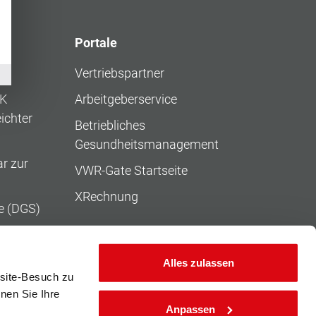
Portale
Vertriebspartner
KK
Arbeitgeberservice
ichter
Betriebliches
Gesundheitsmanagement
r zur
VWR-Gate Startseite
XRechnung
e (DGS)
rierefreiheit
rnet-Seite der
Alles zulassen
site-Besuch zu
s
nnen Sie Ihre
chter Sprache
Anpassen