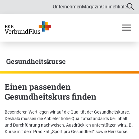
Unternehmen
Magazin
Onlinefiliale
Direkt zur Hauptnavigation (Enter drücken)
Direkt zur Suche (Enter drücken)
Über uns
Direkt zum Hauptinhalt (Enter drücken)
M
o
Zahlen und Daten
b
i
Gesundheitskurse
Bekämpfung von Fehlverhalten im
l
Gesundheitswesen
m
e
Verwaltungsrat
n
Einen passenden
ü
Gesundheitskurs finden
ö
f
Satzung
f
Besonderen Wert legen wir auf die Qualität der Gesundheitskurse.
Karriere
n
Deshalb müssen die Anbieter hohe Qualitätsstandards bei Inhalt
e
und Durchführung nachweisen. Ausdrücklich unterstützen wir z. B.
n
Kurse mit dem Prädikat „Sport pro Gesundheit“ sowie Herzkurse.
Ausbildung und Duales Studium