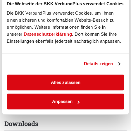
einfach in Ihren Alltag integrieren können. Die Kurskosten
Die Webseite der BKK VerbundPlus verwendet Cookies
übernehmen wir zu 100 %.
Die BKK VerbundPlus verwendet Cookies, um Ihnen
einen sicheren und komfortablen Website-Besuch zu
Zu den Online-Kursen
ermöglichen. Weitere Informationen finden Sie in
unserer
Datenschutzerklärung
. Dort können Sie Ihre
Einstellungen ebenfalls jederzeit nachträglich anpassen.
Bitte beachten Sie
Details zeigen
Nach den bundesweit gültigen Richtlinien ist eine parallele
Bezuschussung von Präventionskursen und Gesundheitsreisen im
Alles zulassen
selben Jahr ausgeschlossen. Bitte haben Sie Verständnis dafür,
dass unsere Präventionsmaßnahme einer „Gesundheitsreise“ nur
alternativ und einmal jährlich in Anspruch genommen werden kann.
Anpassen
Downloads