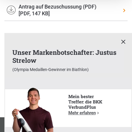
Antrag auf Bezuschussung (PDF)
[PDF, 147 KB]
Unser Markenbotschafter: Justus
Strelow
x
(Olympia Medaillen-Gewinner im Biathlon)
Unser Markenbotschafter:
Justus Strelow
(Olympia Medaillen-Gewinner im Biathlon)
Mein bester
Treffer: die BKK
VerbundPlus
Mehr erfahren