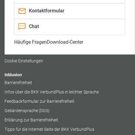
-
A
a
(nur bei medizinischen Fragen)
K
u
n
a
f
a
Kontaktformular
0800 / 140 554 105 090
n
t
l
a
r
l
i
Rechtliches
Chat
t
t
Impressum
Häufige Fragen
Download-Center
Datenschutz
Cookierichtlinie
Cookie Einstellungen
Inklusion
Barrierefreiheit
Infos über die BKK VerbundPlus in leichter Sprache
Feedbackformular zur Barrierefreiheit
Gebärdensprache (DGS)
Erklärung zur Barrierefreiheit
Tipps für die Internet-Seite der BKK VerbundPlus