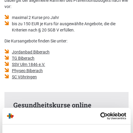
Dabei gilt der allgemeine Rahmen des Präventionsbudgets nach wie
vor:
maximal 2 Kurse pro Jahr
bis zu 150 EUR je Kurs für ausgewählte Angebote, die die
Kriterien nach § 20 SGB V erfüllen.
Die Kursangebote finden Sie unter:
Jordanbad Biberach
TG Biberach
SSV Ulm 1846 e.V.
Physeo Biberach
SC Vöhringen
Gesundheitskurse online
Ob mehr Bewegung, gesunde Ernährung oder weniger
Stress – in unserem Kursprogramm bieten wir Ihnen
verschiedene Online-Kurse, die Sie individuell planen und