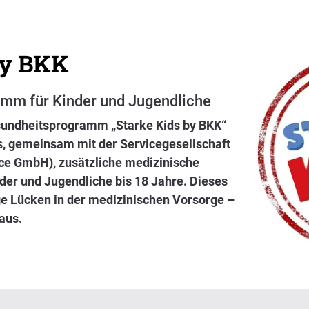
Impfungen
Auszubildende und Studie
Familien
Nac
Krebs-Früherkennung
Berufstätige
Rentner
by BKK
Mar
Starke Kids by BKK
Schwangere
Beiträge zur
Pre
amm für Kinder und Jugendliche
Online-Hautcheck
Familien
undheitsprogramm „Starke Kids by BKK“
Versicherung
s, gemeinsam mit der Servicegesellschaft
Rentner
ice GmbH), zusätzliche medizinische
Highlights
Mitglied we
der und Jugendliche bis 18 Jahre. Dieses
Highlights
e Lücken in der medizinischen Vorsorge –
Bonusprogramme
Freiwillige 
aus.
VerbundPlus Campus
VersorgungsPLUS
Mitglieder w
Zähne
Familienver
Private Zusa