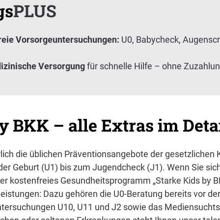
gs
PLUS
freie Vorsorgeuntersuchungen:
U0, Babycheck, Augenscre
dizinische Versorgung
für schnelle Hilfe – ohne Zuzahlun
y BKK – alle Extras im Deta
erlich die üblichen Präventionsangebote der gesetzliche
er Geburt (U1) bis zum Jugendcheck (J1). Wenn Sie sic
er kostenfreies Gesundheitsprogramm „Starke Kids by BK
eistungen: Dazu gehören die U0-Beratung bereits vor der
ntersuchungen U10, U11 und J2 sowie das Mediensuchtscr