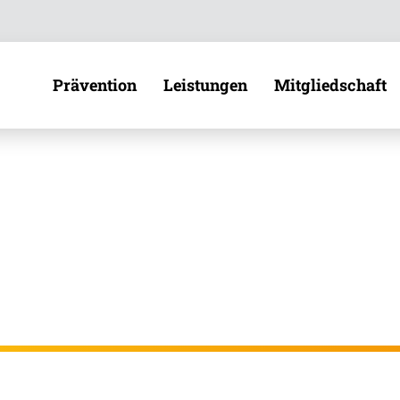
Direkt zur Hauptnavigation (Enter drücken)
Direkt zur Suche (Enter drücken)
Prävention
Leistungen
Mitgliedschaft
Übe
Direkt zum Hauptinhalt (Enter drücken)
Zah
Prävention
Unsere Leistungen
Beiträge
Bek
Ver
Gesundheitskurse
Leistungen A–Z
Auszubilden
Online-Gesundheitskurse
Pflegeleistungen
Studierende
Sat
Gesundheitsreisen
Krankheitsfall
Berufstätige
Kar
Selbstständi
Vorsorge
Lebensphasen
Aus
Freiwillig Ve