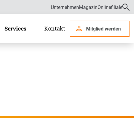
Unternehmen
Magazin
Onlinefiliale
Services
Kontakt
Mitglied werden
r uns
len und Daten
Kontaktformular
Services
ämpfung von Fehlverhalten im Gesundheitswesen
Chat
waltungsrat
de
Onlinefiliale
Videoberatung
Download-Center
Regionalservice
zung
Elektronische Gesundheitskarte (eGK)
Häufig gestellte Fragen
riere
ge
Die elektronische Patientenakte (ePA)
Fragen zur Kündigung
bildung und Duales Studium
rsicherte
GesundheitsCockpit
E-Mail-Verschlüsselung