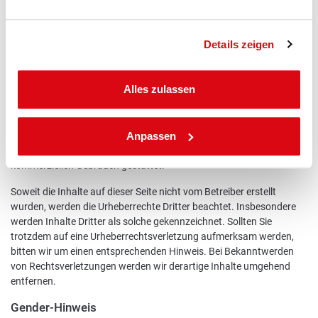
zumutbar. Bei Bekanntwerden von Rechtsverletzungen werden wir
derartige Links umgehend entfernen.
Details zeigen
Urheberrecht
Die durch die Seitenbetreiber erstellten Inhalte und Werke auf diesen
Alles zulassen
Seiten unterliegen dem deutschen Urheberrecht. Die
Vervielfältigung, Bearbeitung, Verbreitung und jede Art der
Verwertung außerhalb der Grenzen des Urheberrechtes bedürfen
Anpassen
der schriftlichen Zustimmung des jeweiligen Autors bzw. Erstellers.
Downloads und Kopien dieser Seite sind nur für den privaten, nicht
kommerziellen Gebrauch gestattet.
Soweit die Inhalte auf dieser Seite nicht vom Betreiber erstellt
wurden, werden die Urheberrechte Dritter beachtet. Insbesondere
werden Inhalte Dritter als solche gekennzeichnet. Sollten Sie
trotzdem auf eine Urheberrechtsverletzung aufmerksam werden,
bitten wir um einen entsprechenden Hinweis. Bei Bekanntwerden
von Rechtsverletzungen werden wir derartige Inhalte umgehend
entfernen.
Gender-Hinweis