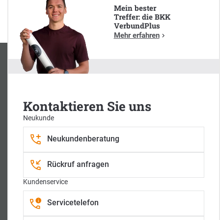
Mein bester
Treffer: die BKK
VerbundPlus
Mehr erfahren
Kontaktieren Sie uns
Neukunde
Neukundenberatung
Zentrale Postanschrift
BKK VerbundPlus
Rückruf anfragen
Zeppelinring 13
88400 Biberach
Kundenservice
z
z
z
Servicetelefon
u
u
u
m
m
m