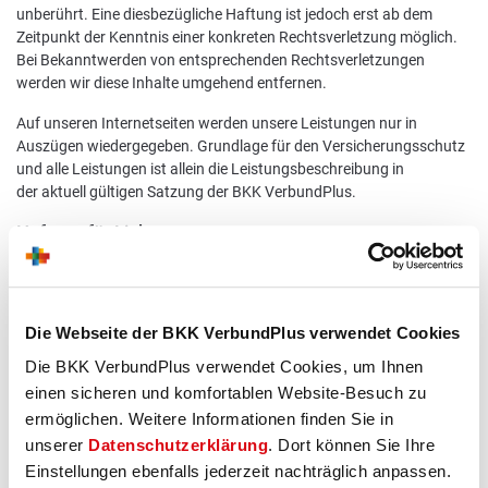
unberührt. Eine diesbezügliche Haftung ist jedoch erst ab dem
Zeitpunkt der Kenntnis einer konkreten Rechtsverletzung möglich.
Bei Bekanntwerden von entsprechenden Rechtsverletzungen
werden wir diese Inhalte umgehend entfernen.
Auf unseren Internetseiten werden unsere Leistungen nur in
Auszügen wiedergegeben. Grundlage für den Versicherungsschutz
und alle Leistungen ist allein die Leistungsbeschreibung in
der aktuell gültigen Satzung der BKK VerbundPlus.
Haftung für Links
Unser Angebot enthält Links zu externen Websites Dritter, auf deren
Inhalte wir keinen Einfluss haben. Deshalb können wir für diese
fremden Inhalte auch keine Gewähr übernehmen. Für die Inhalte der
Die Webseite der BKK VerbundPlus verwendet Cookies
verlinkten Seiten ist stets der jeweilige Anbieter oder Betreiber der
Seiten verantwortlich. Die verlinkten Seiten wurden zum Zeitpunkt
Die BKK VerbundPlus verwendet Cookies, um Ihnen
der Verlinkung auf mögliche Rechtsverstöße überprüft.
einen sicheren und komfortablen Website-Besuch zu
Rechtswidrige Inhalte waren zum Zeitpunkt der Verlinkung nicht
ermöglichen. Weitere Informationen finden Sie in
erkennbar.
unserer
Datenschutzerklärung
. Dort können Sie Ihre
Eine permanente inhaltliche Kontrolle der verlinkten Seiten ist jedoch
Einstellungen ebenfalls jederzeit nachträglich anpassen.
ohne konkrete Anhaltspunkte einer Rechtsverletzung nicht