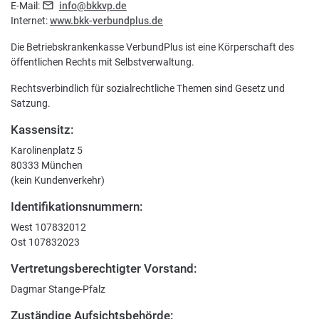
E-Mail:
info@bkkvp.de
Internet:
www.bkk-verbundplus.de
Nachhaltigkeit bei der BKK VerbundPlus
Die Betriebskrankenkasse VerbundPlus ist eine Körperschaft des
öffentlichen Rechts mit Selbstverwaltung.
Markenbotschafter
Rechtsverbindlich für sozialrechtliche Themen sind Gesetz und
Presse
Satzung.
Kassensitz:
Karolinenplatz 5
80333 München
(kein Kundenverkehr)
Identifikationsnummern:
West 107832012
Ost 107832023
Vertretungsberechtigter Vorstand:
Dagmar Stange-Pfalz
Zuständige Aufsichtsbehörde: