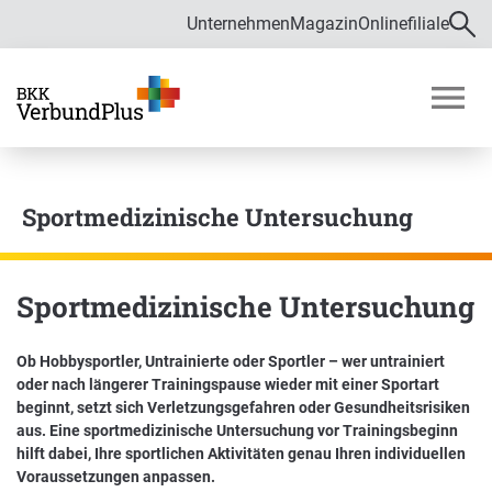
Unternehmen
Magazin
Onlinefiliale
Direkt zur Hauptnavigation (Enter drücken)
Direkt zur Suche (Enter drücken)
Über uns
Direkt zum Hauptinhalt (Enter drücken)
M
o
Zahlen und Daten
b
i
Sportmedizinische Untersuchung
Bekämpfung von Fehlverhalten im
l
Gesundheitswesen
m
e
Verwaltungsrat
n
Sportmedizinische Untersuchung
ü
ö
f
Ob Hobbysportler, Untrainierte oder Sportler – wer untrainiert
Satzung
f
oder nach längerer Trainingspause wieder mit einer Sportart
Karriere
n
beginnt, setzt sich Verletzungsgefahren oder Gesundheitsrisiken
e
aus. Eine sportmedizinische Untersuchung vor Trainingsbeginn
n
hilft dabei, Ihre sportlichen Aktivitäten genau Ihren individuellen
Ausbildung und Duales Studium
Voraussetzungen anpassen.