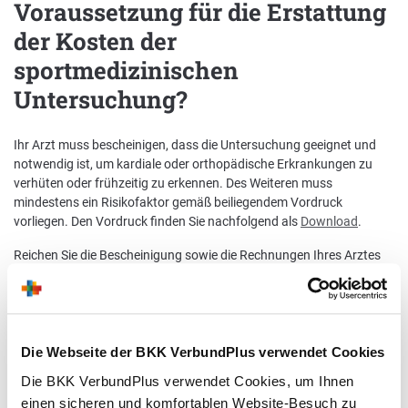
Voraussetzung für die Erstattung
der Kosten der
sportmedizinischen
Untersuchung?
Ihr Arzt muss bescheinigen, dass die Untersuchung geeignet und
notwendig ist, um kardiale oder orthopädische Erkrankungen zu
verhüten oder frühzeitig zu erkennen. Des Weiteren muss
mindestens ein Risikofaktor gemäß beiliegendem Vordruck
vorliegen. Den Vordruck finden Sie nachfolgend als
Download
.
Reichen Sie die Bescheinigung sowie die Rechnungen Ihres Arztes
bei uns ein.
Wir erstatten 80 % des Rechnungsbetrages, jedoch
maximal 60 EUR pro Untersuchung.
Die Webseite der BKK VerbundPlus verwendet Cookies
Die BKK VerbundPlus verwendet Cookies, um Ihnen
Wie oft kann diese Leistung in
einen sicheren und komfortablen Website-Besuch zu