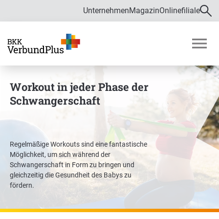
Unternehmen
Magazin
Onlinefiliale
Direkt zur Hauptnavigation (Enter drücken)
Direkt zur Suche (Enter drücken)
Über uns
Direkt zum Hauptinhalt (Enter drücken)
M
o
Zahlen und Daten
b
Workout in jeder Phase der
i
Bekämpfung von Fehlverhalten im
Schwangerschaft
l
Gesundheitswesen
m
e
Verwaltungsrat
n
ü
Regelmäßige Workouts sind eine fantastische
ö
Möglichkeit, um sich während der
f
Satzung
Schwangerschaft in Form zu bringen und
f
gleichzeitig die Gesundheit des Babys zu
Karriere
n
fördern.
e
n
Ausbildung und Duales Studium