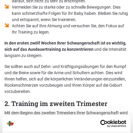
darauf, sich nicht zu sehr zu erschöpfen.
Vermeiden Sie zu starke oder zu schnelle Bewegungen. Dies
kann schmerzhafte Folgen für Ihr Baby haben. Bleiben Sie ruhig
und entspannt, wenn Sie trainieren.
Achten Sie auf Ihre Atmung und versuchen Sie, den Fokus auf
Ihr Training zu legen.
In den ersten zwölf Wochen Ihrer Schwangerschaft ist es wichtig,
sich auf das Ausdauertraining zu konzentrieren
und die Intensität
langsam zu steigern.
Sie sollten auch auf Dehn- und Kräftigungsübungen für den Rumpf
und die Beine sowie für die Arme und Schultern achten. Dies wird
Ihnen helfen, sich auf die körperlichen Veränderungen einzustellen,
Rückenschmerzen vorzubeugen und Ihren Körper auf die Geburt
vorzubereiten.
2. Training im zweiten Trimester
Mit dem Beginn des zweiten Trimesters Ihrer Schwangerschaft wird
es an der Zeit, Ihr Programm zu überdenken. Ihr Körper verändert
sich und Sie können nun Ihren Fokus auf andere Aspekte des
Trainings richten.
Das Ziel im zweiten Trimester sollte es sein,