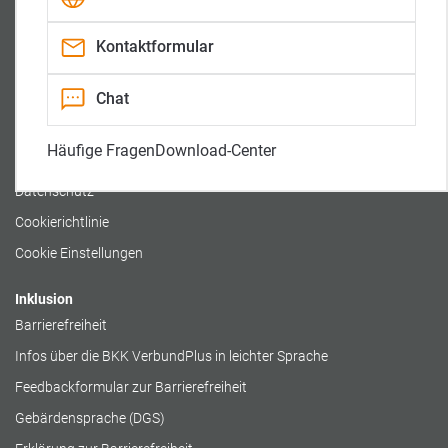
r
o
e
0800 / 2 234 987
a
k
-
m
-
K
Kontaktformular
Gesundheitstelefon:
-
A
a
(nur bei medizinischen Fragen)
K
u
n
a
f
a
0800 / 140 554 105 090
Chat
n
t
l
a
r
l
i
Rechtliches
t
Häufige Fragen
Download-Center
t
Impressum
Datenschutz
Cookierichtlinie
Cookie Einstellungen
Inklusion
Barrierefreiheit
Infos über die BKK VerbundPlus in leichter Sprache
Feedbackformular zur Barrierefreiheit
Gebärdensprache (DGS)