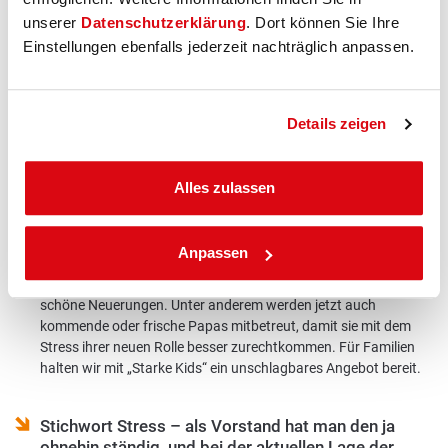
maximal wirtschaftlich zu arbeiten und unsere Versicherten
unserer
Datenschutzerklärung
. Dort können Sie Ihre
nicht zu belasten, sofern es irgendwie möglich ist. Unser
Einstellungen ebenfalls jederzeit nachträglich anpassen.
persönlicher Service mit individueller Hilfe und ohne Call-Center
& Co. bleibt bestehen. Ebenso unsere Boni und sehr guten
PlusLeistungen.
Details zeigen
Apropos Leistungen, da gibt es ja gute Nachrichten
für alle Versicherten der BKK VerbundPlus …
Alles zulassen
Wir optimieren unsere Angebote wann immer möglich. Zuletzt
konnten wir zum Beispiel das tolle Angebot „BKK Starke Kids“
um weitere wertvolle Inhalte ergänzen. Aus der Hebammen-
Anpassen
Sprechstunde „Kinderheldin“ wurde Keleya, die Begleiterin für
Schwangere und Mamas. Zudem gibt es inhaltlich ein paar
schöne Neuerungen. Unter anderem werden jetzt auch
kommende oder frische Papas mitbetreut, damit sie mit dem
Stress ihrer neuen Rolle besser zurechtkommen. Für Familien
halten wir mit „Starke Kids“ ein unschlagbares Angebot bereit.
Stichwort Stress – als Vorstand hat man den ja
ohnehin ständig, und bei der aktuellen Lage der