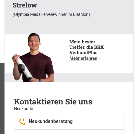
Strelow
x
(Olympia Medaillen-Gewinner im Biathlon)
Unser Markenbotschafter:
Justus Strelow
(Olympia Medaillen-Gewinner im Biathlon)
Mein bester
Treffer: die BKK
VerbundPlus
Mehr erfahren
Kontaktieren Sie uns
Neukunde
Neukundenberatung
Zentrale Postanschrift
BKK VerbundPlus