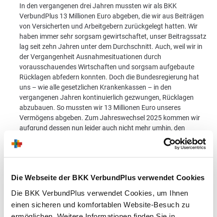
In den vergangenen drei Jahren mussten wir als BKK
VerbundPlus 13 Millionen Euro abgeben, die wir aus Beiträgen
von Versicherten und Arbeitgebern zurückgelegt hatten. Wir
haben immer sehr sorgsam gewirtschaftet, unser Beitragssatz
lag seit zehn Jahren unter dem Durchschnitt. Auch, weil wir in
der Vergangenheit Ausnahmesituationen durch
vorausschauendes Wirtschaften und sorgsam aufgebaute
Rücklagen abfedern konnten. Doch die Bundesregierung hat
uns – wie alle gesetzlichen Krankenkassen – in den
vergangenen Jahren kontinuierlich gezwungen, Rücklagen
abzubauen. So mussten wir 13 Millionen Euro unseres
Vermögens abgeben. Zum Jahreswechsel 2025 kommen wir
aufgrund dessen nun leider auch nicht mehr umhin, den
Zusatzbeitrag zu erhöhen.
Was kann die BKK VerbundPlus tun, um diese
Entwicklung dennoch bestmöglich für ihre
Die Webseite der BKK VerbundPlus verwendet Cookies
Versicherten abzufedern?
Die BKK VerbundPlus verwendet Cookies, um Ihnen
einen sicheren und komfortablen Website-Besuch zu
Alles, was in unserer Macht steht. Wir versuchen immer,
ermöglichen. Weitere Informationen finden Sie in