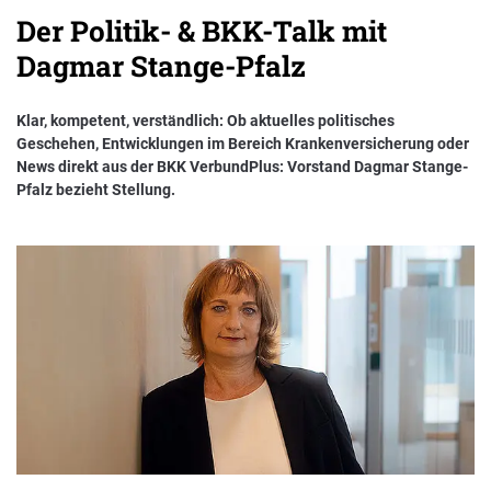
Der Politik- & BKK-Talk mit
Nachhaltigkeit bei der BKK VerbundPlus
Dagmar Stange-Pfalz
Markenbotschafter
Klar, kompetent, verständlich: Ob aktuelles politisches
Presse
Geschehen, Entwicklungen im Bereich Krankenversicherung oder
News direkt aus der BKK VerbundPlus: Vorstand Dagmar Stange-
Pfalz bezieht Stellung.