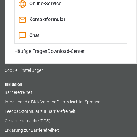
Online-Service
m
-
K
Gesundheitstelefon:
-
A
a
(nur bei medizinischen Fragen)
K
u
n
a
f
a
Kontaktformular
0800 / 140 554 105 090
n
t
l
a
r
l
i
Rechtliches
Chat
t
t
Impressum
Häufige Fragen
Download-Center
Datenschutz
Cookierichtlinie
Cookie Einstellungen
Inklusion
Barrierefreiheit
Infos über die BKK VerbundPlus in leichter Sprache
Feedbackformular zur Barrierefreiheit
Gebärdensprache (DGS)
Erklärung zur Barrierefreiheit