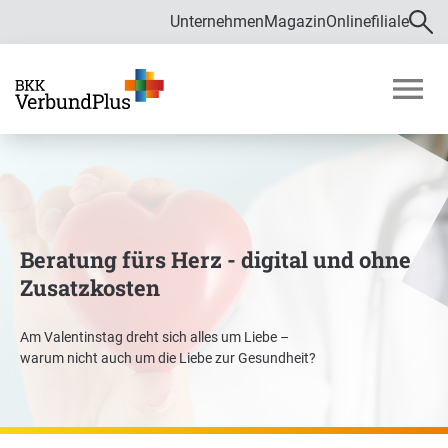
Unternehmen
Magazin
Onlinefiliale
Direkt zur Hauptnavigation (Enter drücken)
Direkt zur Suche (Enter drücken)
Über uns
Direkt zum Hauptinhalt (Enter drücken)
M
o
Zahlen und Daten
b
i
Bekämpfung von Fehlverhalten im
l
Gesundheitswesen
m
e
Beratung fürs Herz - digital und ohne
Verwaltungsrat
n
Zusatzkosten
ü
ö
f
Satzung
Am Valentinstag dreht sich alles um Liebe –
f
warum nicht auch um die Liebe zur Gesundheit?
Karriere
n
e
n
Ausbildung und Duales Studium