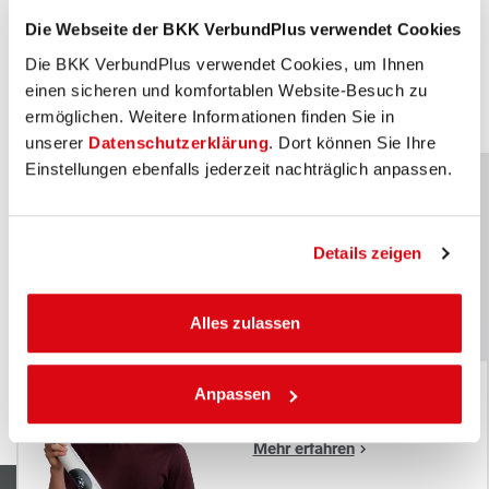
Die Webseite der BKK VerbundPlus verwendet Cookies
Die BKK VerbundPlus verwendet Cookies, um Ihnen
Mehr zur TeleClinic erfahren
einen sicheren und komfortablen Website-Besuch zu
ermöglichen. Weitere Informationen finden Sie in
unserer
Datenschutzerklärung
. Dort können Sie Ihre
Einstellungen ebenfalls jederzeit nachträglich anpassen.
Unser Markenbotschafter: Justus
Strelow
x
Details zeigen
(Olympia Medaillen-Gewinner im Biathlon)
Unser Markenbotschafter:
Justus Strelow
Alles zulassen
(Olympia Medaillen-Gewinner im Biathlon)
Mein bester
Anpassen
Treffer: die BKK
VerbundPlus
Mehr erfahren