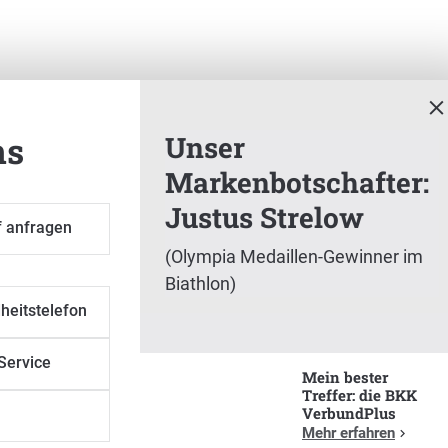
ns
Unser
Markenbotschafter:
Justus Strelow
ter: Justus Strelow
f anfragen
(Olympia Medaillen-Gewinner im
thlon)
Biathlon)
heitstelefon
Service
Mein bester
Treffer: die BKK
VerbundPlus
Mehr erfahren