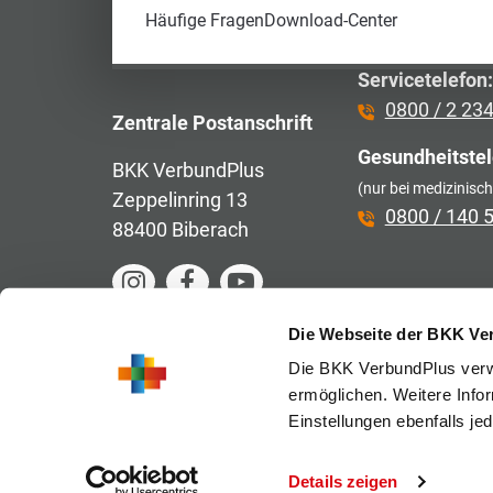
Neukundenber
Häufige Fragen
Download-Center
07351 / 18 
Servicetelefon:
0800 / 2 23
Zentrale Postanschrift
Gesundheitstel
BKK VerbundPlus
(nur bei medizinisc
Zeppelinring 13
0800 / 140 
88400 Biberach
zum
zum
zum
Instagram-
Facebook-
YouTube-
Kanal
Auftritt
Kanal
Die Webseite der BKK Ve
Die BKK VerbundPlus verw
ermöglichen. Weitere Info
Einstellungen ebenfalls je
Details zeigen