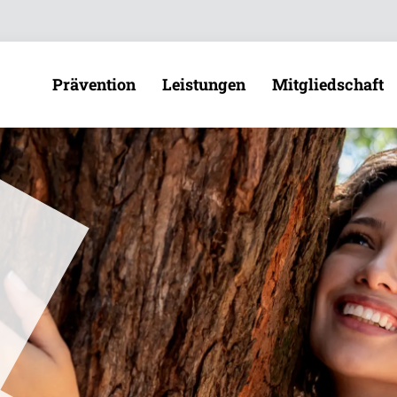
Direkt zur Hauptnavigation (Enter drücken)
Direkt zur Suche (Enter drücken)
Prävention
Leistungen
Mitgliedschaft
Übe
Direkt zum Hauptinhalt (Enter drücken)
Zah
Prävention
Unsere Leistungen
Beiträge
Bek
Ver
Gesundheitskurse
Leistungen A–Z
Auszubilden
Online-Gesundheitskurse
Pflegeleistungen
Studierende
Sat
Gesundheitsreisen
Krankheitsfall
Berufstätige
Kar
Selbstständi
Vorsorge
Lebensphasen
Aus
Freiwillig Ve