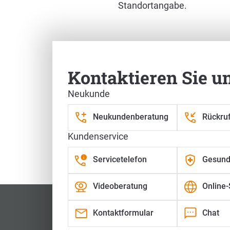
Standortangabe.
Kontaktieren Sie u
Neukunde
Unser Markenbotschaf
Neukundenberatung
Rückru
(Olympia Medaillen-Gewinner im Bia
Kundenservice
Servicetelefon
Gesund
Videoberatung
Online-
Kontaktformular
Chat