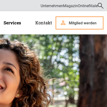
Unternehmen
Magazin
Onlinefiliale
Services
Kontakt
Mitglied werden
r uns
len und Daten
Kontaktformular
Services
ämpfung von Fehlverhalten im Gesundheitswesen
Chat
waltungsrat
de
Onlinefiliale
Videoberatung
Download-Center
Regionalservice
zung
Elektronische Gesundheitskarte (eGK)
Häufig gestellte Fragen
riere
ge
Die elektronische Patientenakte (ePA)
Fragen zur Kündigung
bildung und Duales Studium
rsicherte
GesundheitsCockpit
E-Mail-Verschlüsselung