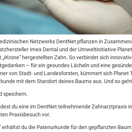
edizinischen Netzwerks DentNet pflanzen in Zusammena
zhersteller Imex Dental und der Umweltinitiative Plane
„iKrone“ hergestellten Zahn. So verbindet sich innovati
gedanken – für ein gesundes Lächeln und eine gesünde
artner von Stadt- und Landesforsten, kümmert sich Planet
nurkunde mit dem Standort deines Baums aus. Und so geht
d speichern.
indest du eine im DentNet teilnehmende Zahnarztpraxis i
ten Praxisbesuch vor.
e“ erhältst du die Patenurkunde für den gepflanzten Bau