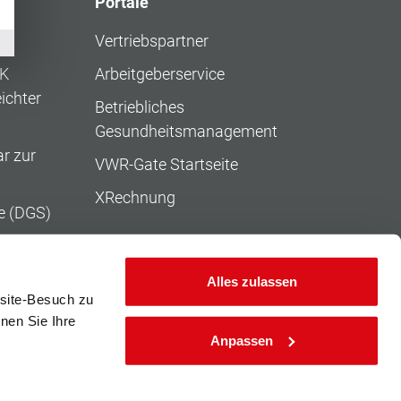
Portale
Vertriebspartner
KK
Arbeitgeberservice
ichter
Betriebliches
Gesundheitsmanagement
r zur
VWR-Gate Startseite
XRechnung
e (DGS)
rierefreiheit
rnet-Seite der
Alles zulassen
site-Besuch zu
s
nnen Sie Ihre
chter Sprache
Anpassen