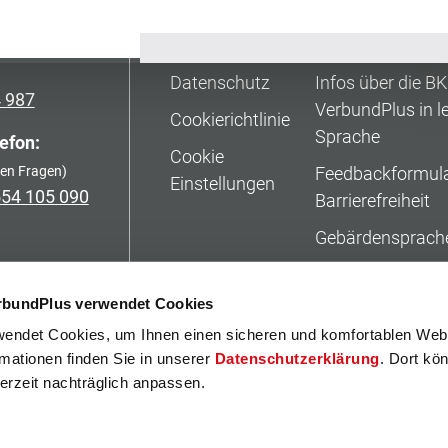
atung:
Rechtliches
Inklusion
24 775
Impressum
Barrierefreiheit
Datenschutz
Infos über die B
4 987
VerbundPlus in le
Cookierichtlinie
Sprache
efon:
Cookie
hen Fragen)
Feedbackformula
Einstellungen
554 105 090
Barrierefreiheit
Gebärdensprach
Erklärung zur Bar
rbundPlus verwendet Cookies
Tipps für die Inte
endet Cookies, um Ihnen einen sicheren und komfortablen Web
BKK VerbundPlu
rmationen finden Sie in unserer
Datenschutzerklärung
. Dort kö
Mehr Infos in lei
derzeit nachträglich anpassen.