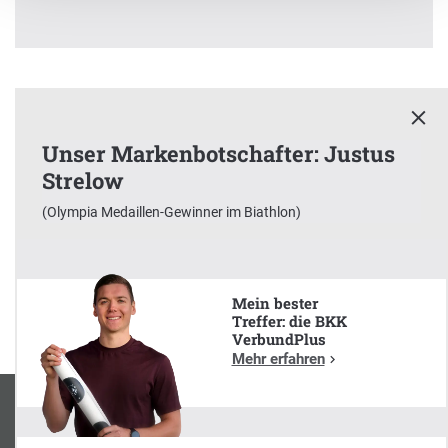
Unser Markenbotschafter: Justus
Strelow
x
(Olympia Medaillen-Gewinner im Biathlon)
Unser Markenbotschafter:
Justus Strelow
(Olympia Medaillen-Gewinner im Biathlon)
Mein bester
Treffer: die BKK
VerbundPlus
Mehr erfahren