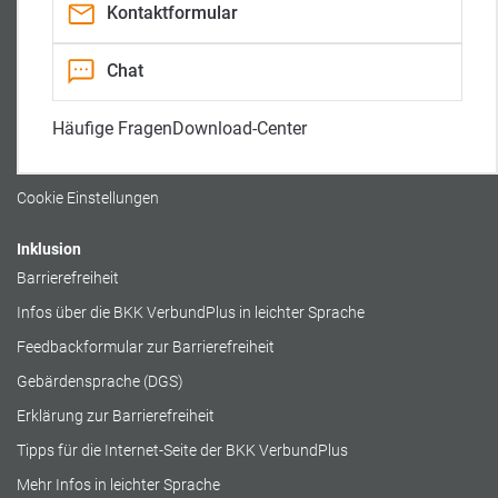
a
f
a
Kontaktformular
0800 / 140 554 105 090
n
t
l
a
r
l
i
Rechtliches
Chat
t
t
Impressum
Häufige Fragen
Download-Center
Datenschutz
Cookierichtlinie
Cookie Einstellungen
Inklusion
Barrierefreiheit
Infos über die BKK VerbundPlus in leichter Sprache
Feedbackformular zur Barrierefreiheit
Gebärdensprache (DGS)
Erklärung zur Barrierefreiheit
Tipps für die Internet-Seite der BKK VerbundPlus
Mehr Infos in leichter Sprache