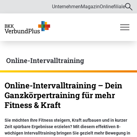
Unternehmen
Magazin
Onlinefiliale
Direkt zur Hauptnavigation (Enter drücken)
Direkt zur Suche (Enter drücken)
Über uns
Direkt zum Hauptinhalt (Enter drücken)
M
o
Zahlen und Daten
b
i
Online-Intervalltraining
Bekämpfung von Fehlverhalten im
l
Gesundheitswesen
m
e
Verwaltungsrat
n
Online-Intervalltraining – Dein
ü
Ganzkörpertraining für mehr
ö
f
Satzung
Fitness & Kraft
f
Karriere
n
e
Sie möchten Ihre Fitness steigern, Kraft aufbauen und in kurzer
n
Zeit spürbare Ergebnisse erzielen? Mit diesem effektiven 8-
Ausbildung und Duales Studium
wöchigen Intervalltraining bringen Sie gezielt mehr Bewegung in