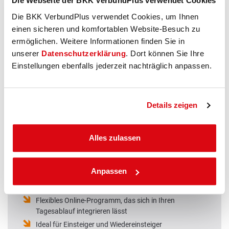
Die Webseite der BKK VerbundPlus verwendet Cookies
Extrem effizientes Training mit schnellen, spürbaren
Die BKK VerbundPlus verwendet Cookies, um Ihnen
Ergebnissen
einen sicheren und komfortablen Website-Besuch zu
Ganzkörpertraining zur Kräftigung der gesamten
ermöglichen. Weitere Informationen finden Sie in
Muskulatur
unserer
Datenschutzerklärung
. Dort können Sie Ihre
Verbesserung der aeroben Fitness und Stärkung des
Einstellungen ebenfalls jederzeit nachträglich anpassen.
Herz-Kreislauf-Systems
Förderung des Fettabbaus durch hohen
Energieverbrauch und Nachbrenn-Effekt
Positiver Einfluss auf Stoffwechsel, Blutdruck und
Details zeigen
Blutfettwerte
Unterstützung einer besseren Körperhaltung sowie
Alles zulassen
mehr Balance und Koordination
Effektives Training gegen Muskelabbau und
Verkürzungen
Anpassen
Verständliche Tipps und Hintergrundwissen rund um
Training und Alltag
Flexibles Online-Programm, das sich in Ihren
Tagesablauf integrieren lässt
Ideal für Einsteiger und Wiedereinsteiger