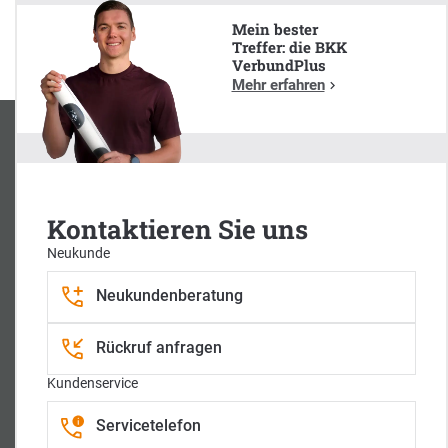
(Olympia Medaillen-Gewinner im Biathlon)
Mein bester
Treffer: die BKK
VerbundPlus
Mehr erfahren
Kontaktieren Sie uns
Neukunde
Neukundenberatung
Zentrale Postanschrift
BKK VerbundPlus
Rückruf anfragen
Zeppelinring 13
88400 Biberach
Kundenservice
z
z
z
Servicetelefon
u
u
u