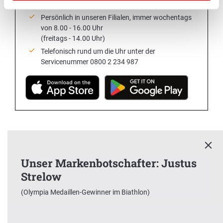
24/7 per
Onlinefiliale
& App
Persönlich in unseren Filialen, immer wochentags
von 8.00 - 16.00 Uhr
(freitags - 14.00 Uhr)
Telefonisch rund um die Uhr unter der
Servicenummer 0800 2 234 987
Unser Markenbotschafter: Justus
Strelow
x
(Olympia Medaillen-Gewinner im Biathlon)
Unser Markenbotschafter:
Justus Strelow