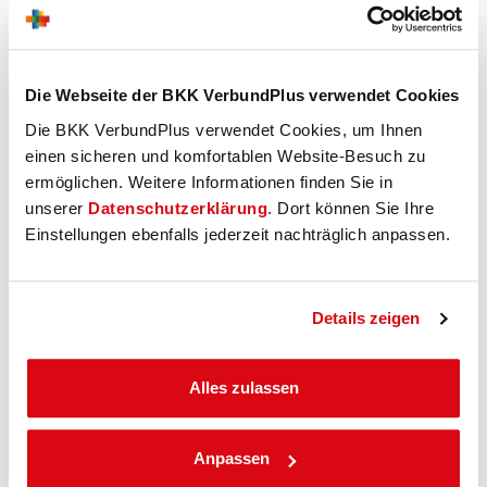
Das große Plus für starke Familien
Die Webseite der BKK VerbundPlus verwendet Cookies
Besuchen Sie unser Portal
BKK Family Plus
. Dort
Die BKK VerbundPlus verwendet Cookies, um Ihnen
bekommen Sie einen umfassenden Überblick über alle
einen sicheren und komfortablen Website-Besuch zu
zusätzlichen Leistungen, die wir für Eltern und Familien
ermöglichen. Weitere Informationen finden Sie in
über die gesetzlichen Vorgaben hinaus
anbieten.
unserer
Datenschutzerklärung
. Dort können Sie Ihre
Denn für uns stehen Sie und Ihre Familie im Mittelpunkt!
Einstellungen ebenfalls jederzeit nachträglich anpassen.
Zum BKK Family Plus-Portal
Details zeigen
Alles zulassen
Sie haben Fragen?
Wir sind für unsere Versicherten da. Wann, wo und wie
Sie wollen:
Anpassen