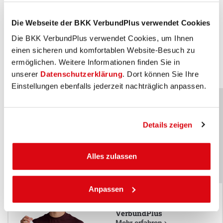
Behandlung. Der behandelnde Arzt rechnet direkt über die
Versichertenkarte ab.
Die Webseite der BKK VerbundPlus verwendet Cookies
Die BKK VerbundPlus verwendet Cookies, um Ihnen
Mehr zur Mädchensprechstunde erfahren
einen sicheren und komfortablen Website-Besuch zu
ermöglichen. Weitere Informationen finden Sie in
unserer
Datenschutzerklärung
. Dort können Sie Ihre
Einstellungen ebenfalls jederzeit nachträglich anpassen.
Unser Markenbotschafter: Justus
Details zeigen
Strelow
x
(Olympia Medaillen-Gewinner im Biathlon)
Unser Markenbotschafter:
Alles zulassen
Justus Strelow
(Olympia Medaillen-Gewinner im Biathlon)
Anpassen
Mein bester
Treffer: die BKK
VerbundPlus