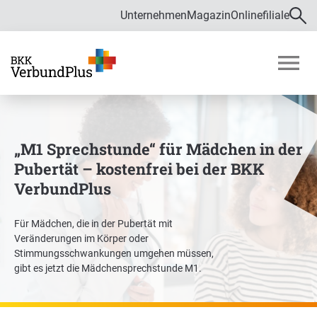
Unternehmen
Magazin
Onlinefiliale
Direkt zur Hauptnavigation (Enter drücken)
Direkt zur Suche (Enter drücken)
Über uns
Direkt zum Hauptinhalt (Enter drücken)
M
o
Zahlen und Daten
b
i
Bekämpfung von Fehlverhalten im
l
„M1 Sprechstunde“ für Mädchen in der
Gesundheitswesen
m
Pubertät – kostenfrei bei der BKK
e
Verwaltungsrat
VerbundPlus
n
ü
ö
Für Mädchen, die in der Pubertät mit
f
Satzung
Veränderungen im Körper oder
f
Stimmungsschwankungen umgehen müssen,
Karriere
n
gibt es jetzt die Mädchensprechstunde M1.
e
n
Ausbildung und Duales Studium