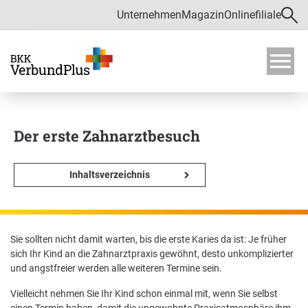
Unternehmen
Magazin
Onlinefiliale
Direkt zur Hauptnavigation (Enter drücken)
Direkt zur Suche (Enter drücken)
Über uns
Direkt zum Hauptinhalt (Enter drücken)
M
o
Zahlen und Daten
b
i
Der erste Zahnarztbesuch
Bekämpfung von Fehlverhalten im
l
Gesundheitswesen
m
e
Inhaltsverzeichnis
Verwaltungsrat
n
ü
ö
f
Satzung
Sie sollten nicht damit warten, bis die erste Karies da ist: Je früher
f
Karriere
sich Ihr Kind an die Zahnarztpraxis gewöhnt, desto unkomplizierter
n
und angstfreier werden alle weiteren Termine sein.
e
n
Ausbildung und Duales Studium
Vielleicht nehmen Sie Ihr Kind schon einmal mit, wenn Sie selbst