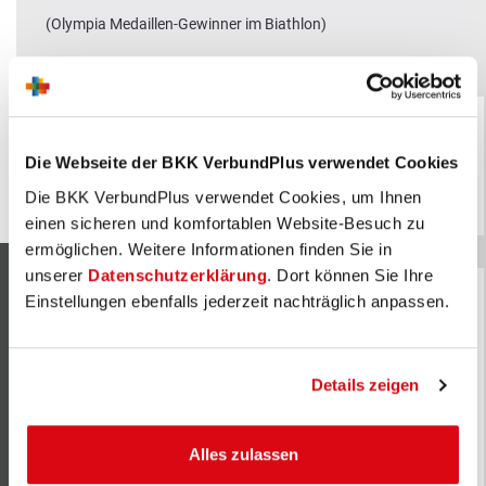
(Olympia Medaillen-Gewinner im Biathlon)
x
Unser Markenbotschafter:
Justus Strelow
Mein bester
(Olympia Medaillen-Gewinner im Biathlon)
Treffer: die BKK
VerbundPlus
Die Webseite der BKK VerbundPlus verwendet Cookies
Mehr erfahren
Die BKK VerbundPlus verwendet Cookies, um Ihnen
einen sicheren und komfortablen Website-Besuch zu
ermöglichen. Weitere Informationen finden Sie in
unserer
Datenschutzerklärung
. Dort können Sie Ihre
Einstellungen ebenfalls jederzeit nachträglich anpassen.
Kontaktieren Sie uns
Neukunde
Details zeigen
Neukundenberatung
Alles zulassen
Rückruf anfragen
Zentrale Postanschrift