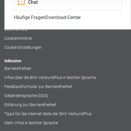
Chat
n
t
l
a
r
l
i
Rechtliches
t
Häufige Fragen
Download-Center
t
Impressum
Datenschutz
Cookierichtlinie
Cookie Einstellungen
Inklusion
Barrierefreiheit
Infos über die BKK VerbundPlus in leichter Sprache
Feedbackformular zur Barrierefreiheit
Gebärdensprache (DGS)
Erklärung zur Barrierefreiheit
Tipps für die Internet-Seite der BKK VerbundPlus
Mehr Infos in leichter Sprache