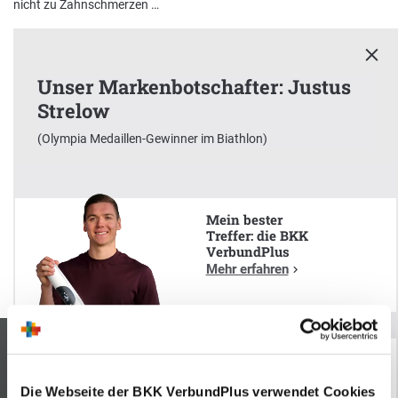
nicht zu Zahnschmerzen …
Nachhaltigkeit bei der BKK VerbundPlus
Markenbotschafter
Unser Markenbotschafter: Justus
Strelow
Presse
(Olympia Medaillen-Gewinner im Biathlon)
x
Unser Markenbotschafter:
Justus Strelow
Mein bester
(Olympia Medaillen-Gewinner im Biathlon)
Treffer: die BKK
VerbundPlus
Mehr erfahren
Kontaktieren Sie uns
Die Webseite der BKK VerbundPlus verwendet Cookies