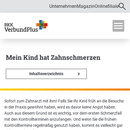
Unternehmen
Magazin
Onlinefiliale
Direkt zur Hauptnavigation (Enter drücken)
Direkt zur Suche (Enter drücken)
Über uns
Direkt zum Hauptinhalt (Enter drücken)
M
o
Zahlen und Daten
b
i
Mein Kind hat Zahnschmerzen
Bekämpfung von Fehlverhalten im
l
Gesundheitswesen
m
e
Inhaltsverzeichnis
Verwaltungsrat
n
ü
ö
f
Satzung
Sofort zum Zahnarzt mit ihm! Falls Sie Ihr Kind früh an die Besuche
f
Karriere
in der Praxis gewöhnt haben, wird es davor keine Angst haben.
n
Auch aus diesem Grund ist es wichtig, vor dem ersten Schmerzfall
e
mit den Kontrollterminen anzufangen. Und wenn Sie die frühen
n
Ausbildung und Duales Studium
Kontrolltermine regelmäßig genutzt haben, kommt es vielleicht gar