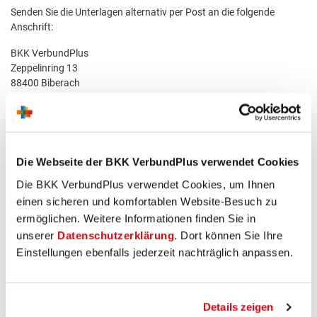
Senden Sie die Unterlagen alternativ per Post an die folgende
Anschrift:
BKK VerbundPlus
Zeppelinring 13
88400 Biberach
Die Webseite der BKK VerbundPlus verwendet Cookies
Die BKK VerbundPlus verwendet Cookies, um Ihnen
Erstattung des Eigenanteils
einen sicheren und komfortablen Website-Besuch zu
ermöglichen. Weitere Informationen finden Sie in
unserer
Datenschutzerklärung
. Dort können Sie Ihre
Diesen Eigenanteil bekommen Sie von uns nach Beendigung
der Behandlung zurück.
Einstellungen ebenfalls jederzeit nachträglich anpassen.
Zur Übersicht zurückkehren
Details zeigen