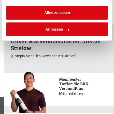
Zur Überseite „Kieferorthopädische Behandlung“ wechseln.
Alles zulassen
Anpassen
Unser Markenbotschafter: Justus
Strelow
x
(Olympia Medaillen-Gewinner im Biathlon)
Unser Markenbotschafter:
Justus Strelow
(Olympia Medaillen-Gewinner im Biathlon)
Mein bester
Treffer: die BKK
VerbundPlus
Mehr erfahren