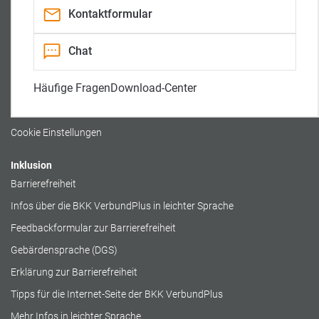
K
u
n
a
f
a
Kontaktformular
0800 / 140 554 105 090
n
t
l
a
r
l
i
Rechtliches
Chat
t
t
Impressum
Häufige Fragen
Download-Center
Datenschutz
Cookierichtlinie
Cookie Einstellungen
Inklusion
Barrierefreiheit
Infos über die BKK VerbundPlus in leichter Sprache
Feedbackformular zur Barrierefreiheit
Gebärdensprache (DGS)
Erklärung zur Barrierefreiheit
Tipps für die Internet-Seite der BKK VerbundPlus
Mehr Infos in leichter Sprache