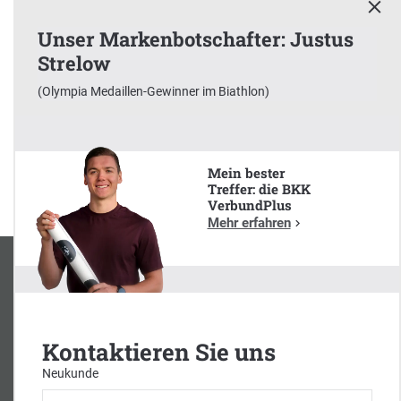
Unser Markenbotschafter: Justus
Strelow
x
(Olympia Medaillen-Gewinner im Biathlon)
Unser Markenbotschafter:
Justus Strelow
(Olympia Medaillen-Gewinner im Biathlon)
Mein bester
Treffer: die BKK
VerbundPlus
Mehr erfahren
Kontaktieren Sie uns
Neukunde