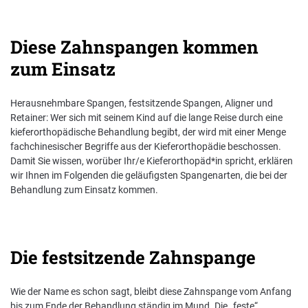
Nachhaltigkeit bei der BKK VerbundPlus
Diese Zahnspangen kommen
Markenbotschafter
zum Einsatz
Presse
Herausnehmbare Spangen, festsitzende Spangen, Aligner und
Retainer: Wer sich mit seinem Kind auf die lange Reise durch eine
kieferorthopädische Behandlung begibt, der wird mit einer Menge
fachchinesischer Begriffe aus der Kieferorthopädie beschossen.
Damit Sie wissen, worüber Ihr/e Kieferorthopäd*in spricht, erklären
wir Ihnen im Folgenden die geläufigsten Spangenarten, die bei der
Behandlung zum Einsatz kommen.
Die festsitzende Zahnspange
Wie der Name es schon sagt, bleibt diese Zahnspange vom Anfang
bis zum Ende der Behandlung ständig im Mund. Die „feste“