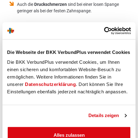
Auch die
Druckschmerzen
sind bei einer losen Spange
geringer als bei der festen Zahnspange.
Nachteile
Der
Korrekturerfolg
ist bei losen Spangen eher gering und
Die Webseite der BKK VerbundPlus verwendet Cookies
dauert zudem länger als bei festsitzenden Spangen.
Die BKK VerbundPlus verwendet Cookies, um Ihnen
Die
Aussprache
ist während der Tragezeit beeinträchtigt. Das
einen sicheren und komfortablen Website-Besuch zu
kann dazu führen, dass die Spange zum längeren Sprechen
herausgenommen wird.
ermöglichen. Weitere Informationen finden Sie in
Ein höheres Maß an
Verantwortung
: Der/die Träger*in der
unserer
Datenschutzerklärung
. Dort können Sie Ihre
Spange muss selbst darauf achten, die Spange auch so oft
Einstellungen ebenfalls jederzeit nachträglich anpassen.
und so lange zu tragen, wie es einem Behandlungserfolg
dienlich ist.
Sie als
Eltern
müssen mehr Zeit darauf verwenden, das
Details zeigen
Tragen der Spange zu kontrollieren bzw. Ihr Kind dazu zu
motivieren.
Die
Behandlungsdauer
bei dieser Spangenform ist größer.
Alles zulassen