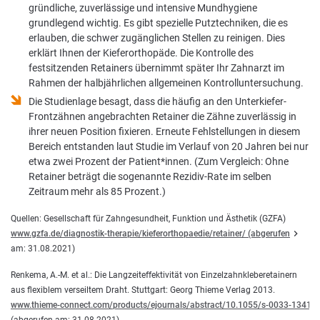
gründliche, zuverlässige und intensive Mundhygiene
grundlegend wichtig. Es gibt spezielle Putztechniken, die es
erlauben, die schwer zugänglichen Stellen zu reinigen. Dies
erklärt Ihnen der Kieferorthopäde. Die Kontrolle des
festsitzenden Retainers übernimmt später Ihr Zahnarzt im
Rahmen der halbjährlichen allgemeinen Kontrolluntersuchung.
Die Studienlage besagt, dass die häufig an den Unterkiefer-
Frontzähnen angebrachten Retainer die Zähne zuverlässig in
ihrer neuen Position fixieren. Erneute Fehlstellungen in diesem
Bereich entstanden laut Studie im Verlauf von 20 Jahren bei nur
etwa zwei Prozent der Patient*innen. (Zum Vergleich: Ohne
Retainer beträgt die sogenannte Rezidiv-Rate im selben
Zeitraum mehr als 85 Prozent.)
Quellen: Gesellschaft für Zahngesundheit, Funktion und Ästhetik (GZFA)
www.gzfa.de/diagnostik-therapie/kieferorthopaedie/retainer/ (abgerufen
am: 31.08.2021)
Renkema, A.-M. et al.: Die Langzeiteffektivität von Einzelzahnkleberetainern
aus flexiblem verseiltem Draht. Stuttgart: Georg Thieme Verlag 2013.
www.thieme-connect.com/products/ejournals/abstract/10.1055/s-0033-13414