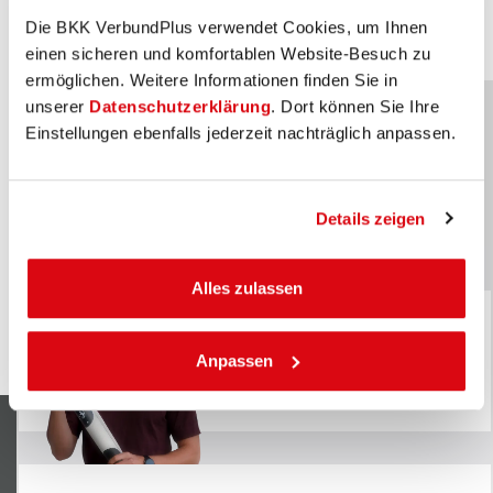
Die BKK VerbundPlus verwendet Cookies, um Ihnen
einen sicheren und komfortablen Website-Besuch zu
ermöglichen. Weitere Informationen finden Sie in
unserer
Datenschutzerklärung
. Dort können Sie Ihre
Einstellungen ebenfalls jederzeit nachträglich anpassen.
Unser Markenbotschafter: Justus
Strelow
x
(Olympia Medaillen-Gewinner im Biathlon)
Unser Markenbotschafter:
Details zeigen
Justus Strelow
Alles zulassen
(Olympia Medaillen-Gewinner im Biathlon)
Mein bester
Treffer: die BKK
VerbundPlus
Anpassen
Mehr erfahren