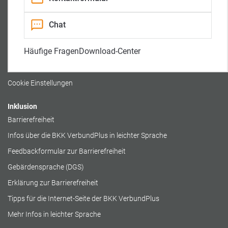
n
t
l
a
r
l
i
Rechtliches
Chat
t
t
Impressum
Häufige Fragen
Download-Center
Datenschutz
Cookierichtlinie
Cookie Einstellungen
Inklusion
Barrierefreiheit
Infos über die BKK VerbundPlus in leichter Sprache
Feedbackformular zur Barrierefreiheit
Gebärdensprache (DGS)
Erklärung zur Barrierefreiheit
Tipps für die Internet-Seite der BKK VerbundPlus
Mehr Infos in leichter Sprache