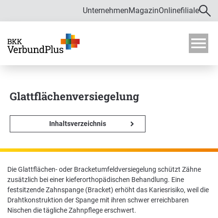
Unternehmen
Magazin
Onlinefiliale
Direkt zur Hauptnavigation (Enter drücken)
Direkt zur Suche (Enter drücken)
Über uns
Direkt zum Hauptinhalt (Enter drücken)
M
o
Zahlen und Daten
b
i
Glattflächenversiegelung
Bekämpfung von Fehlverhalten im
l
Gesundheitswesen
m
e
Inhaltsverzeichnis
Verwaltungsrat
n
ü
ö
f
Satzung
Die Glattflächen- oder Bracketumfeldversiegelung schützt Zähne
f
Karriere
zusätzlich bei einer kieferorthopädischen Behandlung. Eine
n
festsitzende Zahnspange (Bracket) erhöht das Kariesrisiko, weil die
e
Drahtkonstruktion der Spange mit ihren schwer erreichbaren
n
Ausbildung und Duales Studium
Nischen die tägliche Zahnpflege erschwert.