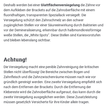
Deshalb werden bei einer
Glattflächenversiegelung
die Zähne vor
dem Aufkleben der Brackets auf die Zahnoberfläche mit einem
Nachhaltigkeit bei der BKK VerbundPlus
fluoridhaltigen, transparenten Speziallack versiegelt. Die
Versiegelung schützt den Zahnschmelz an den schwer
Markenbotschafter
zugänglichen Stellen vor einer Säureeinwirkung durch Bakterien und
vor der Demineralisierung, erkennbar durch halbmondkreisförmige
Presse
weiße Stellen, die „White Spots“. Diese Stellen sind Kariesvorstufen
und bleiben lebenslang sichtbar.
Achtung!
Die Versiegelung macht eine penible Zahnreinigung der kritischen
Stellen nicht überflüssig! Die Bereiche zwischen Bogen und
Zahnfleisch und die Zahnzwischenräume müssen nach wie vor
gründlich gereinigt werden. Eine zweite Versiegelung empfiehlt sich
nach dem Entfernen der Brackets: Durch die Entfernung der
Klebereste wird die Zahnoberfläche aufgeraut, das kann durch die
zweite Versiegelung ausgeglichen werden. Diese Zusatzleistung
müssen gesetzlich Versicherte für ihre Kinder allein tragen.