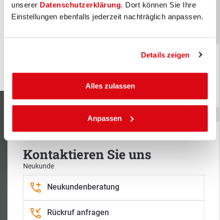
unserer
Datenschutzerklärung
. Dort können Sie Ihre
(Olympia Medaillen-Gewinner im Biathlon)
Unser Markenbotschafter:
Einstellungen ebenfalls jederzeit nachträglich anpassen.
Justus Strelow
(Olympia Medaillen-Gewinner im Biathlon)
Details zeigen
Mein bester
Treffer: die BKK
VerbundPlus
Mehr erfahren
Alles zulassen
Anpassen
Kontaktieren Sie uns
Neukunde
Neukundenberatung
Zentrale Postanschrift
BKK VerbundPlus
Rückruf anfragen
Zeppelinring 13