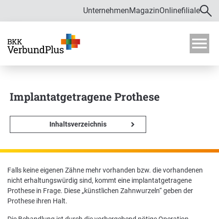
Unternehmen
Magazin
Onlinefiliale
Direkt zur Hauptnavigation (Enter drücken)
Direkt zur Suche (Enter drücken)
Über uns
Direkt zum Hauptinhalt (Enter drücken)
M
o
Zahlen und Daten
b
i
Implantatgetragene Prothese
Bekämpfung von Fehlverhalten im
l
Gesundheitswesen
m
e
Inhaltsverzeichnis
Verwaltungsrat
n
ü
ö
f
Satzung
Falls keine eigenen Zähne mehr vorhanden bzw. die vorhandenen
f
Karriere
nicht erhaltungswürdig sind, kommt eine implantatgetragene
n
Prothese in Frage. Diese „künstlichen Zahnwurzeln“ geben der
e
Prothese ihren Halt.
n
Ausbildung und Duales Studium