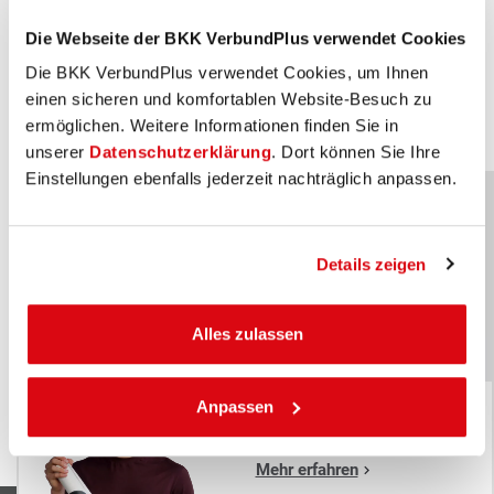
Auch hierüber muss er Sie vor dem Behandlungsbeginn
informieren.
Die Webseite der BKK VerbundPlus verwendet Cookies
Die BKK VerbundPlus verwendet Cookies, um Ihnen
einen sicheren und komfortablen Website-Besuch zu
ermöglichen. Weitere Informationen finden Sie in
unserer
Datenschutzerklärung
. Dort können Sie Ihre
Einstellungen ebenfalls jederzeit nachträglich anpassen.
Unser Markenbotschafter: Justus
Details zeigen
Strelow
x
(Olympia Medaillen-Gewinner im Biathlon)
Unser Markenbotschafter:
Alles zulassen
Justus Strelow
(Olympia Medaillen-Gewinner im Biathlon)
Anpassen
Mein bester
Treffer: die BKK
VerbundPlus
Mehr erfahren