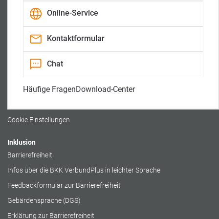
0800 / 2 234 987
a
k
-
Online-Service
m
-
K
Gesundheitstelefon:
-
A
a
(nur bei medizinischen Fragen)
K
u
n
a
f
a
Kontaktformular
0800 / 140 554 105 090
n
t
l
a
r
l
i
Rechtliches
Chat
t
t
Impressum
Häufige Fragen
Download-Center
Datenschutz
Cookierichtlinie
Cookie Einstellungen
Inklusion
Barrierefreiheit
Infos über die BKK VerbundPlus in leichter Sprache
Feedbackformular zur Barrierefreiheit
Gebärdensprache (DGS)
Erklärung zur Barrierefreiheit