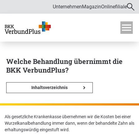
Unternehmen
Magazin
Onlinefiliale
Direkt zur Hauptnavigation (Enter drücken)
Direkt zur Suche (Enter drücken)
Über uns
Direkt zum Hauptinhalt (Enter drücken)
M
o
Zahlen und Daten
b
i
Welche Behandlung übernimmt die
Bekämpfung von Fehlverhalten im
l
Gesundheitswesen
BKK VerbundPlus?
m
e
Verwaltungsrat
n
Inhaltsverzeichnis
ü
ö
f
Satzung
f
Karriere
n
Als gesetzliche Krankenkasse übernehmen wir die Kosten bei einer
e
Wurzelkanalbehandlung immer dann, wenn der behandelte Zahn als
n
erhaltungswürdig eingestuft wird.
Ausbildung und Duales Studium